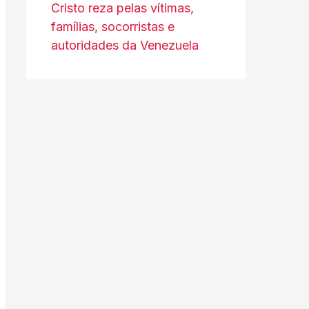
Cristo reza pelas vítimas,
famílias, socorristas e
autoridades da Venezuela