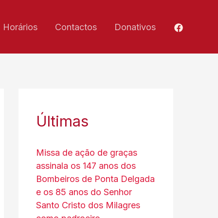
Horários
Contactos
Donativos
Últimas
Missa de ação de graças
assinala os 147 anos dos
Bombeiros de Ponta Delgada
e os 85 anos do Senhor
Santo Cristo dos Milagres