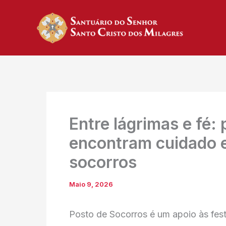
Skip
to
content
Entre lágrimas e fé
encontram cuidado e
socorros
Maio 9, 2026
Posto de Socorros é um apoio às fest