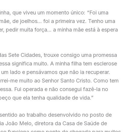
irinha, que viveu um momento único: “Foi uma
mãe, de joelhos… foi a primeira vez. Tenho uma
er, pedir muita força… a minha mãe está à espera
as Sete Cidades, trouxe consigo uma promessa
ssa significa muito. A minha filha tem esclerose
e um lado e pensávamos que não ia recuperar.
rrei-me muito ao Senhor Santo Cristo. Como tem
essa. Fui operada e não consegui fazê-la no
eço que ela tenha qualidade de vida.”
sentido ao trabalho desenvolvido no posto de
a João Melo, diretora da Casa de Saúde de
ço funciona como ponto de chegada para muitos