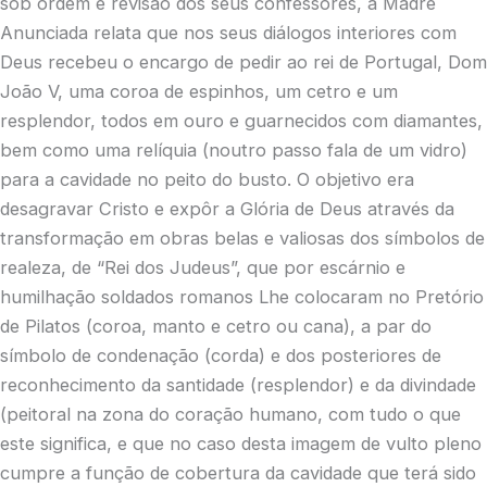
sob ordem e revisão dos seus confessores, a Madre
Anunciada relata que nos seus diálogos interiores com
Deus recebeu o encargo de pedir ao rei de Portugal, Dom
João V, uma coroa de espinhos, um cetro e um
resplendor, todos em ouro e guarnecidos com diamantes,
bem como uma relíquia (noutro passo fala de um vidro)
para a cavidade no peito do busto. O objetivo era
desagravar Cristo e expôr a Glória de Deus através da
transformação em obras belas e valiosas dos símbolos de
realeza, de “Rei dos Judeus”, que por escárnio e
humilhação soldados romanos Lhe colocaram no Pretório
de Pilatos (coroa, manto e cetro ou cana), a par do
símbolo de condenação (corda) e dos posteriores de
reconhecimento da santidade (resplendor) e da divindade
(peitoral na zona do coração humano, com tudo o que
este significa, e que no caso desta imagem de vulto pleno
cumpre a função de cobertura da cavidade que terá sido