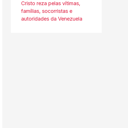
Cristo reza pelas vítimas,
famílias, socorristas e
autoridades da Venezuela