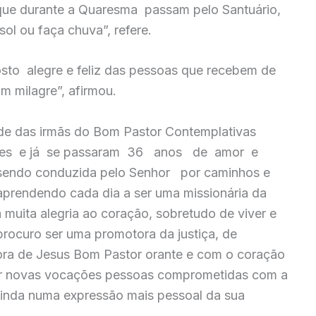
 que durante a Quaresma passam pelo Santuário,
l ou faça chuva”, refere.
osto alegre e feliz das pessoas que recebem de
um milagre”, afirmou.
de das irmãs do Bom Pastor Contemplativas
eses e já se passaram 36 anos de amor e
 sendo conduzida pelo Senhor por caminhos e
, aprendendo cada dia a ser uma missionária da
uita alegria ao coração, sobretudo de viver e
procuro ser uma promotora da justiça, de
ora de Jesus Bom Pastor orante e com o coração
er novas vocações pessoas comprometidas com a
 ainda numa expressão mais pessoal da sua