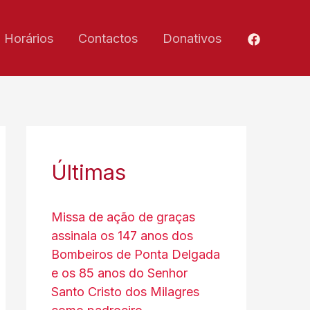
Horários
Contactos
Donativos
Últimas
Missa de ação de graças
assinala os 147 anos dos
Bombeiros de Ponta Delgada
e os 85 anos do Senhor
Santo Cristo dos Milagres