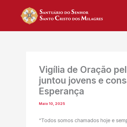
Skip
to
content
Vigília de Oração p
juntou jovens e cons
Esperança
Maio 10, 2025
“Todos somos chamados hoje e semp