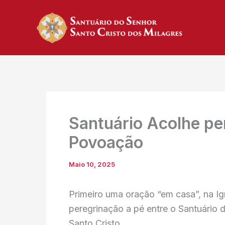
Skip
to
content
Santuário Acolhe pe
Povoação
Maio 10, 2025
Primeiro uma oração “em casa”, na I
peregrinação a pé entre o Santuário
Santo Cristo