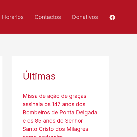
Horários
Contactos
Donativos
Últimas
Missa de ação de graças
assinala os 147 anos dos
Bombeiros de Ponta Delgada
e os 85 anos do Senhor
Santo Cristo dos Milagres