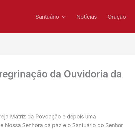
Santuário
Notícias
Oração
regrinação da Ouvidoria da
greja Matriz da Povoação e depois uma
 de Nossa Senhora da paz e o Santuário do Senhor