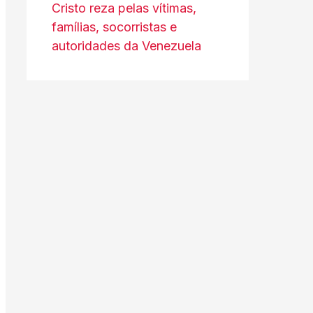
Cristo reza pelas vítimas,
famílias, socorristas e
autoridades da Venezuela