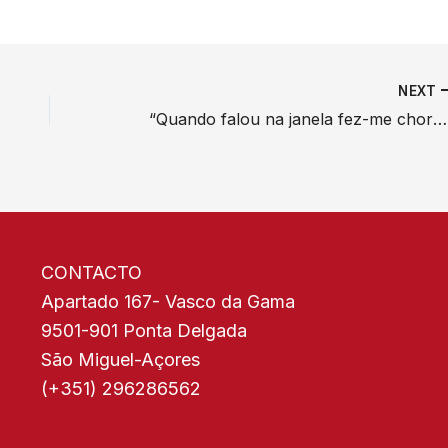
NEXT
“Quando falou na janela fez-me chorar: nasceu nos EUA mas tem coração peruano”, afirma um dos três bispos que ordenou o Papa
CONTACTO
Apartado 167- Vasco da Gama
9501-901 Ponta Delgada
São Miguel-Açores
(+351) 296286562