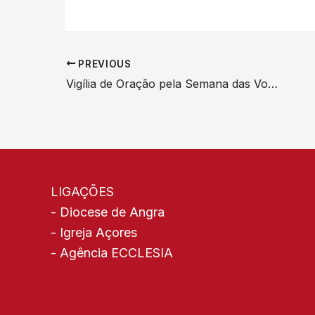
PREVIOUS
Vigília de Oração pela Semana das Vocações juntou jovens e consagrados na Igreja da Esperança
LIGAÇÕES
-
Diocese de Angra
-
Igreja Açores
-
Agência ECCLESIA