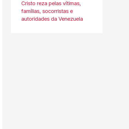
Cristo reza pelas vítimas,
famílias, socorristas e
autoridades da Venezuela