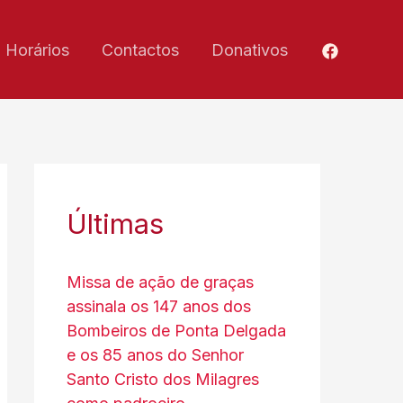
Horários
Contactos
Donativos
Últimas
Missa de ação de graças
assinala os 147 anos dos
Bombeiros de Ponta Delgada
e os 85 anos do Senhor
Santo Cristo dos Milagres