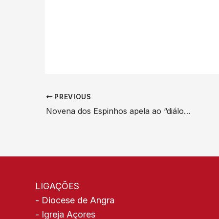
PREVIOUS
Novena dos Espinhos apela ao “diálogo social autêntico” que liberte a sociedade dos “espinhos do individualismo”
LIGAÇÕES
-
Diocese de Angra
-
Igreja Açores