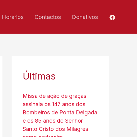
Horários
Contactos
Donativos
Últimas
Missa de ação de graças
assinala os 147 anos dos
Bombeiros de Ponta Delgada
e os 85 anos do Senhor
Santo Cristo dos Milagres