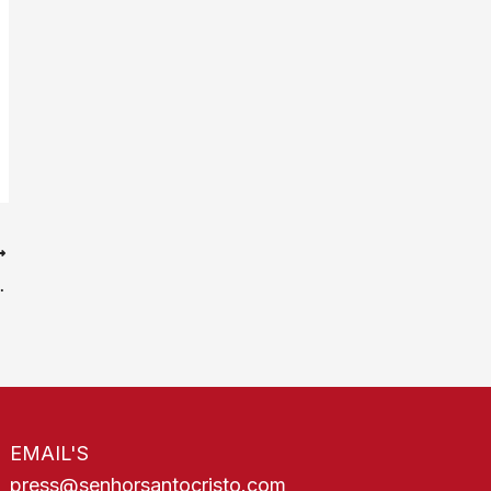
a pela amabilidade, pela fraternidade e pelo espírito de família
EMAIL'S
press@senhorsantocristo.com