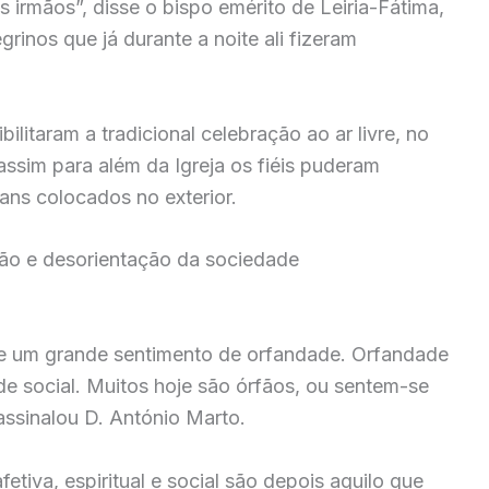
 irmãos”, disse o bispo emérito de Leiria-Fátima,
grinos que já durante a noite ali fizeram
litaram a tradicional celebração ao ar livre, no
ssim para além da Igreja os fiéis puderam
rans colocados no exterior.
idão e desorientação da sociedade
te um grande sentimento de orfandade. Orfandade
ade social. Muitos hoje são órfãos, ou sentem-se
assinalou D. António Marto.
tiva, espiritual e social são depois aquilo que