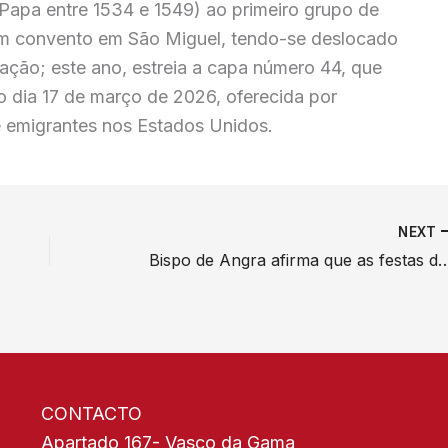
 (Papa entre 1534 e 1549) ao primeiro grupo de
r um convento em São Miguel, tendo-se deslocado
zação; este ano, estreia a capa número 44, que
dia 17 de março de 2026, oferecida por
e emigrantes nos Estados Unidos.
NEXT
Bispo de Angra afirma que as festas do Senhor Santo Cristo foram testemunho visível de “comunhão e fraternidade” e tiveram uma participação marcad
CONTACTO
Apartado 167- Vasco da Gama