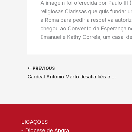
A imagem foi oferecida por Paulo III
religiosas Clarissas que quis funda
a Roma para pedir a respetiva autori
chegou ao Convento da Esperança no 
Emanuel e Kathy Correia, um casal d
PREVIOUS
Cardeal António Marto desafia fiéis a reconhecer o sofrimento do mundo a partir do rosto desfigurado de Jesus
LIGAÇÕES
-
Diocese de Angra