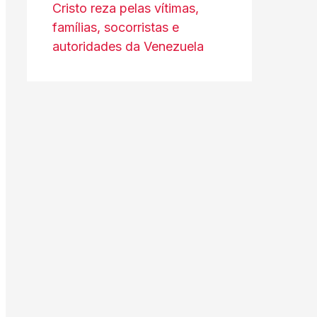
Cristo reza pelas vítimas,
famílias, socorristas e
autoridades da Venezuela