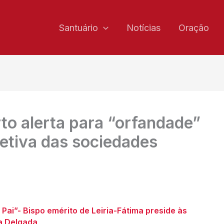
Santuário
Notícias
Oração
to alerta para “orfandade”
afetiva das sociedades
 Pai”- Bispo emérito de Leiria-Fátima preside às
a Delgada