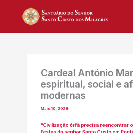
Skip
to
content
Cardeal António Mar
espiritual, social e 
modernas
Maio 10, 2026
“Civilização órfã precisa reencontrar o
Festas do senhor Santo Cristo em Pont