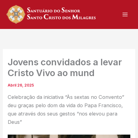
Skip
to
content
Jovens convidados a levar
Cristo Vivo ao mund
Abril 26, 2025
Celebração da iniciativa “Às sextas no Convento”
deu graças pelo dom da vida do Papa Francisco,
que através dos seus gestos “nos elevou para
Deus”